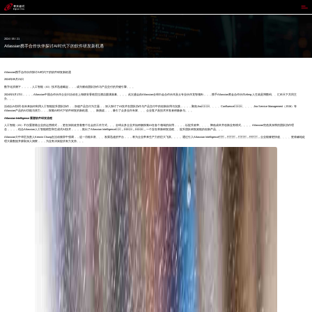
z6mg·人生就是博
2024 / 05 / 21
Atlassian携手合作伙伴探讨AI时代下的软件研发新机遇
Atlassian携手合作伙伴探讨AI时代下的软件研发新机遇
2024年05月21日
数字化浪潮下，，，，人工智能（AI）技术迅速崛起，，，成为驱动团队协作与产品交付的关键引擎。。。
2024年5月17日，，，，Atlassian中国合作伙伴企业日活动在上海静安香格里拉酒店圆满落幕。。。。此次盛会由Atlassian全球白金合作伙伴及云专业伙伴龙智领衔，，，携手Atlassian黄金合作伙伴z6mg·人生就是博数码、、汇科天下共同主
办。。。
活动以AI协同 创未来如何利用人工智能提升团队协作，，加速产品交付为主题，，深入探讨了AI技术在团队协作与产品交付中的创新应用与实践，，，，聚焦Jira、、、、Confluence、、、、Jira Service Management（JSM）等
Atlassian产品的AI功能与潜力，，，探索AI时代下软件研发的新机遇、、、新挑战，，，吸引了众多业内专家、、、企业客户及技术开发者积极参与。。。
Atlassian Intelligence 重塑软件研发流程
人工智能（AI）不仅重塑着企业的运营模式，，更在深刻改变着整个社会的工作方式。。。全球众多企业开始积极探索AI在各个领域的应用，，，，以提升效率、、、、降低成本并创新业务模式。。。。Atlassian凭借其深厚的团队协作理
念，，，，结合Atlassian人工智能模型和生成式AI技术，，，，推出了Atlassian Intelligence，，，一个旨在革新研发流程、、提升团队研发效能的创新产品。。。
Atlassian大中华区负责人Kerwin Chung在活动致辞中强调，，这一功能丰富、、、发展迅速的平台，，，将为企业带来生产力的巨大飞跃。。。。通过引入Atlassian Intelligence，，，，企业能够更快速、、、、更准确地处
理大量数据并获取深入洞察，，，为业务决策提供有力支持。。。