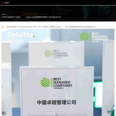
z6mg·人生就是博
2025 / 07 / 11
AI实践引领新质生产力发展，，，，z6mg·人生就是博数码再度蝉联“中国卓越管理公司”
近日，，，第七届中国卓越管理公司（Best Managed Companies，，，以下简称BMC）项目榜单在会上正式发布，，，，z6mg·人生就是博数码凭借领先的数字化管理实践连续两年成功入选。。。